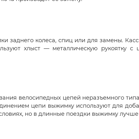
ки заднего колеса, спиц или для замены. Кас
льзуют хлыст — металлическую рукоятку с 
вания велосипедных цепей неразъемного тип
единением цепи выжимку используют для доб
словиях, но в длинные поездки выжимку лучше 