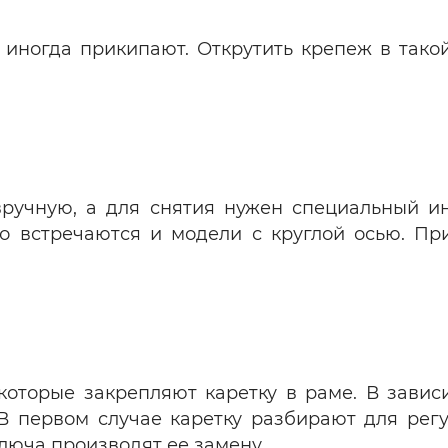
иногда прикипают. Открутить крепеж в тако
ручную, а для снятия нужен специальный и
но встречаются и модели с круглой осью. Пр
которые закрепляют каретку в раме. В зави
 В первом случае каретку разбирают для рег
люча производят ее замену.