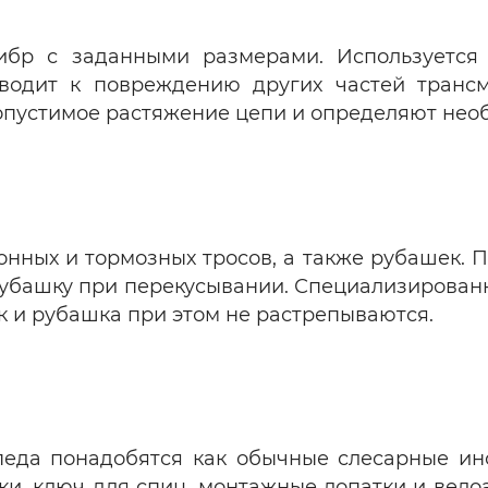
ибр с заданными размерами. Используется
одит к повреждению других частей трансм
пустимое растяжение цепи и определяют нео
ных и тормозных тросов, а также рубашек. Па
убашку при перекусывании. Специализированн
к и рубашка при этом не растрепываются.
еда понадобятся как обычные слесарные ин
ки, ключ для спиц, монтажные лопатки и велоа