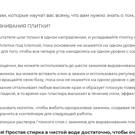
, которые научат вас всему, что вам нужно знать о том,
АВНИВАНИЯ ПЛИТКИ?
 шпателя шли только в одном направлении, и укладывайте плитку 
литки под плиткой, пока основание не окажется на одном уровне
для того, чтобы все четыре угла находились на одном уровне с 
дощечки, вы можете использовать до шести зажимов выравнивани
зажимом, вы можете вставить клин в зажим и использовать регул
о вращайте свою базу, пока она не окажется на одном уровне с д
нование отталкивает любые высокие края и образует плоскую пов
гладкой, в то время как пластырь высыхает в течение ночи, эфф
пользовать молоток, чтобы выбить одноразовые зажимы, создавая 
хранить в контейнере для следующей работы.
лишки раствора / тонкого слоя с зажимов для выравнивания плитк
я! Простая стирка в чистой воде достаточно, чтобы о