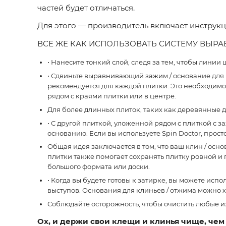
частей будет отличаться.
Для этого — производитель включает инструкции
ВСЕ ЖЕ КАК ИСПОЛЬЗОВАТЬ СИСТЕМУ ВЫР
• Нанесите тонкий слой, следя за тем, чтобы линии
• Сдвиньте выравнивающий зажим / основание для п
рекомендуется для каждой плитки. Это необходимо 
рядом с краями плитки или в центре.
Для более длинных плиток, таких как деревянные 
• С другой плиткой, уложенной рядом с плиткой с 
основанию. Если вы используете Spin Doctor, прост
Общая идея заключается в том, что ваш клин / ос
плитки также помогает сохранять плитку ровной и 
большого формата или доски.
• Когда вы будете готовы к затирке, вы можете ис
выступов. Основания для клиньев / отжима можно 
Соблюдайте осторожность, чтобы очистить любые из
Ох, и держи свои клещи и клинья чище, чем 