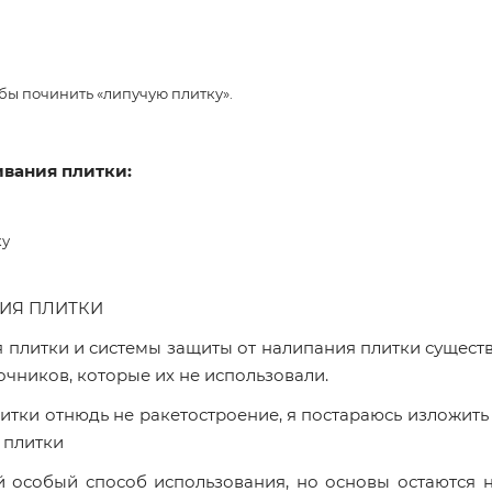
обы починить «липучую плитку».
вания плитки:
ку
ИЯ ПЛИТКИ
я плитки и системы защиты от налипания плитки существ
очников, которые их не использовали.
итки отнюдь не ракетостроение, я постараюсь изложить
 плитки
ой особый способ использования, но основы остаются 