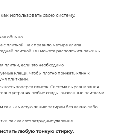
 как использовать свою систему.
как обычно.
 с плиткой. Как правило, четыре клипа
соседней плиткой. Вы можете расположить зажимы
я плитки, если это необходимо.
ируемые клещи, чтобы плотно прижать клин к
вумя плитками.
ерхность поперек плиток. Система выравнивания
ективно устраняя любые спады, вызванные плитками
тем самым чистую линию затирки без каких-либо
и, так как это затруднит удаление.
чистить любую тонкую стирку.