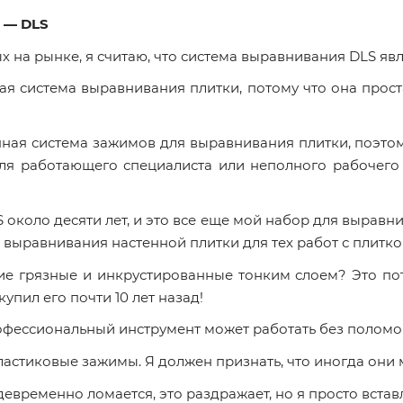
 — DLS
х на рынке, я считаю, что система выравнивания DLS явл
ная система выравнивания плитки, потому что она прост
упная система зажимов для выравнивания плитки, поэт
для работающего специалиста или неполного рабочего
около десяти лет, и это все еще мой набор для выравн
ы выравнивания настенной плитки для тех работ с плитк
ие грязные и инкрустированные тонким слоем? Это пото
упил его почти 10 лет назад!
рофессиональный инструмент может работать без поломок
стиковые зажимы. Я должен признать, что иногда они м
ждевременно ломается, это раздражает, но я просто вст