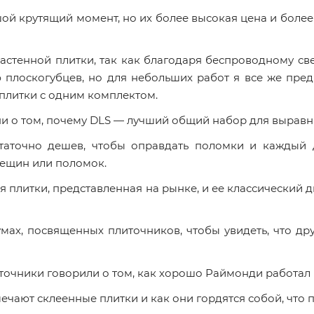
й крутящий момент, но их более высокая цена и более 
стенной плитки, так как благодаря беспроводному свер
ю плоскогубцев, но для небольших работ я все же пред
 плитки с одним комплектом.
ни о том, почему DLS — лучший общий набор для выравн
таточно дешев, чтобы оправдать поломки и каждый 
рещин или поломок.
 плитки, представленная на рынке, и ее классический д
мах, посвященных плиточников, чтобы увидеть, что дру
очники говорили о том, как хорошо Раймонди работал 
ечают склеенные плитки и как они гордятся собой, что 