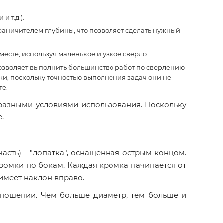
 т.д.).
раничителем глубины, что позволяет сделать нужный
месте, используя маленькое и узкое сверло.
позволяет выполнить большинство работ по сверлению
ки, поскольку точностью выполнения задач они не
те.
 разными условиями использования. Поскольку
.
часть) - "лопатка", оснащенная острым концом.
кромки по бокам. Каждая кромка начинается от
имеет наклон вправо.
тношении. Чем больше диаметр, тем больше и