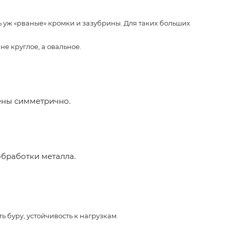
ь уж «рваные» кромки и зазубрины. Для таких больших
е круглое, а овальное.
ены симметрично.
обработки металла.
ь буру, устойчивость к нагрузкам.