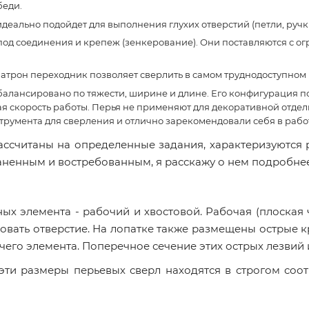
беди.
еально подойдет для выполнения глухих отверстий (петли, ручки и
од соединения и крепеж (зенкерование). Они поставляются с ог
 патрон переходник позволяет сверлить в самом труднодоступном 
балансировано по тяжести, ширине и длине. Его конфигурация 
ая скорость работы. Перья не применяют для декоративной отдел
трумента для сверления и отлично зарекомендовали себя в рабо
рассчитаны на определенные задания, характеризуются
аненным и востребованным, я расскажу о нем подробнее
ых элемента - рабочий и хвостовой. Рабочая (плоская 
овать отверстие. На лопатке также размещены острые 
чего элемента. Поперечное сечение этих острых лезвий 
эти размеры перьевых сверл находятся в строгом соо