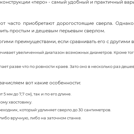
 конструкции «перо» - самый удобный и практичный вари
т часто приобретают дорогостоящие сверла. Однако,
ить простым и дешевым перьевым сверлом.
гими преимуществами, если сравнивать его с другими в
чивает увеличенный диапазон возможных диаметров. Кроме того, 
ает разве что по ровности краев. Зато оно в несколько раз дешевл
зачисляем вот какие особенности:
 мм до 7,7 см), так и по его длине.
ому хвостовику.
ходник, который удлиняет сверло до 30 сантиметров.
либо вручную, либо на заточном станке.