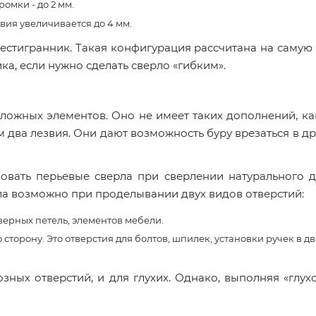
омки - до 2 мм.
вия увеличивается до 4 мм.
шестигранник. Такая конфигурация рассчитана на саму
ка, если нужно сделать сверло «гибким».
ложных элементов. Оно не имеет таких дополнений, как
м два лезвия. Они дают возможность буру врезаться в д
овать перьевые сверла при сверлении натурального д
ла возможно при проделывании двух видов отверстий:
дверных петель, элементов мебели.
о сторону. Это отверстия для болтов, шпилек, установки ручек в 
ных отверстий, и для глухих. Однако, выполняя «глух