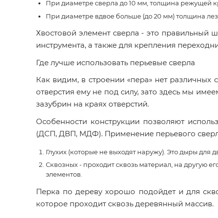
При диаметре сверла до 10 мм, толщина режущей кр
При диаметре вдвое больше (до 20 мм) толщина лез
Хвостовой элемент сверла - это правильный 
инструмента, а также для крепления переходни
Где лучше использовать перьевые сверла
Как видим, в строении «пера» нет различных с
отверстия ему не под силу, зато здесь мы имее
зазубрин на краях отверстий.
Особенности конструкции позволяют использ
(ДСП, ДВП, МДФ). Применение перьевого свер
Глухих (которые не выходят наружу). Это дыры для 
Сквозных - проходит сквозь материал, на другую ег
элементов.
Перка по дереву хорошо подойдет и для сквоз
которое проходит сквозь деревянный массив.