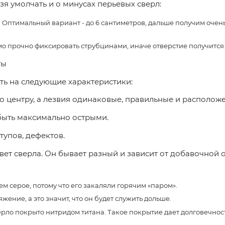
зя умолчать и о минусах перьевых сверл:
. Оптимальный вариант - до 6 сантиметров, дальше получим очен
о прочно фиксировать струбцинами, иначе отверстие получится н
ты
ть на следующие характеристики:
о центру, а лезвия одинаковые, правильные и располож
быть максимально острыми.
тупов, дефектов.
вет сверла. Он бывает разный и зависит от добавочной 
ем серое, потому что его закаляли горячим «паром».
ение, а это значит, что он будет служить дольше.
верло покрыто нитридом титана. Такое покрытие дает долговечност