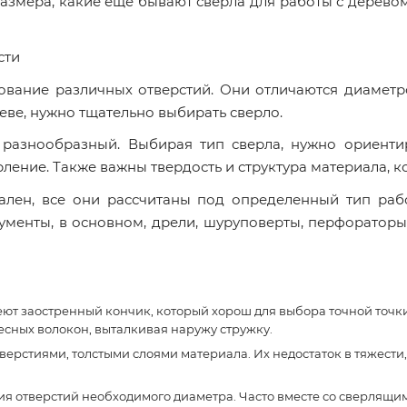
азмера, какие еще бывают сверла для работы с деревом,
сти
вание различных отверстий. Они отличаются диаметро
еве, нужно тщательно выбирать сверло.
разнообразный. Выбирая тип сверла, нужно ориентир
ление. Также важны твердость и структура материала, ко
лен, все они рассчитаны под определенный тип рабо
ументы, в основном, дрели, шуруповерты, перфораторы
еют заостренный кончик, который хорош для выбора точной точки
сных волокон, выталкивая наружу стружку.
верстиями, толстыми слоями материала. Их недостаток в тяжести
ия отверстий необходимого диаметра. Часто вместе со сверлящи