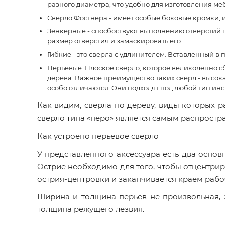
разного диаметра, что удобно для изготовления ме
Сверло Фостнера - имеет особые боковые кромки, ид
Зенкерные - спосбоствуют выполнению отверстий п
размер отверстия и замаскировать его.
Гибкие - это сверла с удлинителем. Вставленный в
Перьевые. Плоское сверло, которое великолепно с
дерева. Важное преимущество таких сверл - высок
особо отличаются. Они подходят под любой тип инс
Как видим, сверла по дереву, виды которых 
сверло типа «перо» является самым распростр
Как устроено перьевое сверло
У представленного аксессуара есть два основн
Острие необходимо для того, чтобы отцентрир
острия-центровки и заканчивается краем рабо
Ширина и толщина перьев не произвольная, 
толщина режущего лезвия.