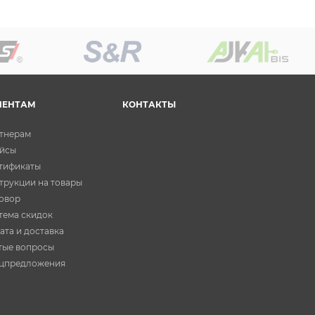
ИЕНТАМ
КОНТАКТЫ
тнерам
йсы
тификаты
трукции на товары
овор
тема скидок
ата и доставка
тые вопросы
цпредложения