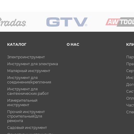
КАТАЛОГ
О НАС
КЛ
Электроинструмент
Пар
Инструмент для электрика
Пра
Малярный инструмент
Сер
Инструмент для
Инс
соединения/крепления
Дог
Инструмент для
Сис
сантехнических работ
Опл
Измерительный
инструмент
Час
Прочий инструмент
Спе
строительный/для
ремонта
Садовый инструмент