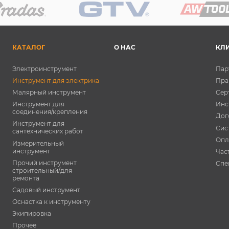
КАТАЛОГ
О НАС
КЛ
Электроинструмент
Пар
Инструмент для электрика
Пра
Малярный инструмент
Сер
Инструмент для
Инс
соединения/крепления
Дог
Инструмент для
Сис
сантехнических работ
Опл
Измерительный
инструмент
Час
Прочий инструмент
Спе
строительный/для
ремонта
Садовый инструмент
Оснастка к инструменту
Экипировка
Прочее