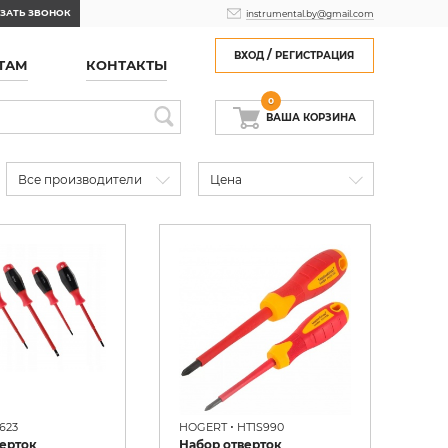
ЗАТЬ ЗВОНОК
instrumental.by@gmail.com
/
ВХОД
РЕГИСТРАЦИЯ
ТАМ
КОНТАКТЫ
0
ВАША КОРЗИНА
Все производители
Цена
•
623
HOGERT
HT1S990
ерток
Набор отверток