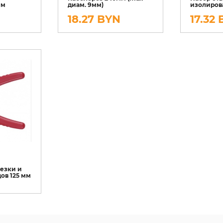
мм
диам. 9мм)
изолирова
N
18.27 BYN
17.32
резки и
ов 125 мм