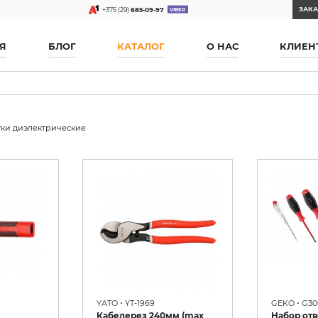
ЗАКА
+375 (29)
685-09-97
Я
БЛОГ
КАТАЛОГ
О НАС
КЛИЕН
ки диэлектрические
•
•
YATO
YT-1969
GEKO
G30
Кабелерез 240мм (max
Набор отв