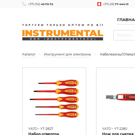
+375 (152)
43-70-72
+375 (29)
77-444-13
ГЛАВНА
ТОРГУЕМ ТОЛЬКО ОПТОМ ПО Б/Н
Каталог
Инструмент для электрика
Кабелерезы/Отверт
•
•
YATO
YT-2827
YATO
YT-2280
Набор отверток
Нож для снятия