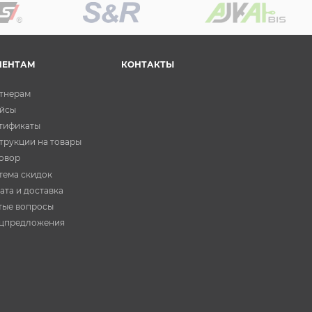
ИЕНТАМ
КОНТАКТЫ
тнерам
йсы
тификаты
трукции на товары
овор
тема скидок
ата и доставка
тые вопросы
цпредложения