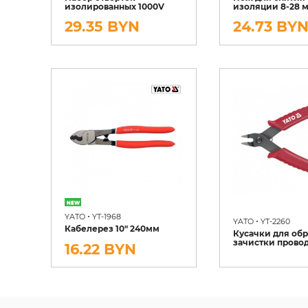
изолированных 1000V
изоляции 8-28 
29.35 BYN
24.73 BY
•
YATO
YT-1968
•
YATO
YT-2260
Кабелерез 10" 240мм
Кусачки для об
зачистки провод
16.22 BYN