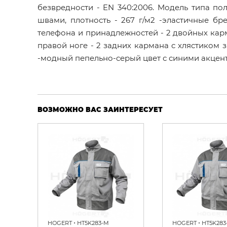
безвредности - EN 340:2006. Модель типа по
швами, плотность - 267 г/м2 -эластичные б
телефона и принадлежностей - 2 двойных ка
правой ноге - 2 задних кармана с хлястиком 
-модный пепельно-серый цвет с синими акцен
ВОЗМОЖНО ВАС ЗАИНТЕРЕСУЕТ
•
•
HOGERT
HT5K283-M
HOGERT
HT5K283