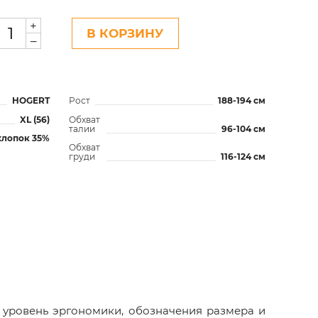
+
В КОРЗИНУ
–
HOGERT
Рост
188-194 см
XL (56)
Обхват
талии
96-104 см
хлопок 35%
Обхват
груди
116-124 см
о уровень эргономики, обозначения размера и