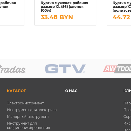
 рабочая
Куртка мужская рабочая
Куртка м
лопок
размер XL (56) (хлопок
размер XX
100%)
(полиэсте
N
33.48 BYN
44.72
КАТАЛОГ
О НАС
КЛ
Электроинструмент
Пар
Инструмент для электрика
Пра
Малярный инструмент
Сер
Инструмент для
Инс
соединения/крепления
Дог