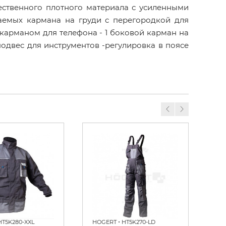
чественного плотного материала с усиленными
ваемых кармана на груди с перегородкой для
арманом для телефона - 1 боковой карман на
подвес для инструментов -регулировка в поясе
•
HT5K280-XXL
HOGERT
HT5K270-LD
HO