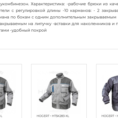
лукомбинезон. Характеристика: -рабочие брюки из ка
ретели с регулировкой длины -10 карманов: - 2 закры
рмана по бокам с одним дополнительным закрываемым к
закрываемым на липучку -вставки для наколенников и 
тами -удобный покрой
•
•
-L
HOGERT
HT5K283-XL
HOGERT