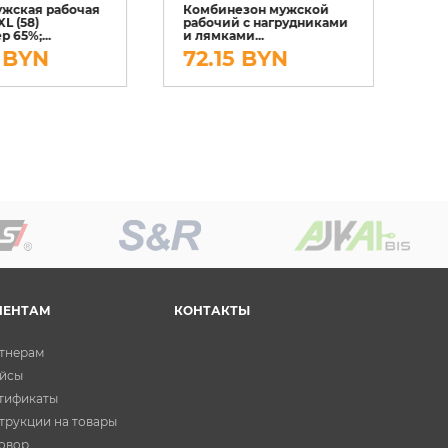
ужская рабочая
Комбинезон мужской
Ко
L (58)
рабочий с нагрудниками
ра
р 65%;...
и лямками...
и 
 BYN
72.15 BYN
7
ИЕНТАМ
КОНТАКТЫ
тнерам
йсы
тификаты
трукции на товары
овор