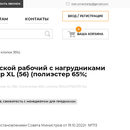
ЗАТЬ ЗВОНОК
instrumental.by@gmail.com
/
ВХОД
РЕГИСТРАЦИЯ
ТАМ
КОНТАКТЫ
0
ВАША КОРЗИНА
хлопок 35%)
ской рабочий с нагрудниками
 XL (56) (полиэстер 65%;
 XL (56) (полиэстер 65%; хлопок 35%)(HT5K270-XL)
ДЕ, СВЯЖИТЕСТЬ С МЕНЕДЖЕРОМ ДЛЯ ПРЕДЗАКАЗА
становлением Совета Министров от 19.10.2022г. №713