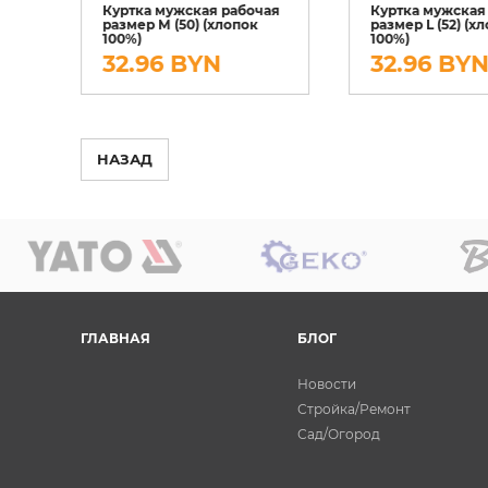
ая
Куртка мужская рабочая
Куртка мужская
к
размер М (50) (хлопок
размер L (52) (х
100%)
100%)
32.96 BYN
32.96 BY
НАЗАД
ГЛАВНАЯ
БЛОГ
Новости
Стройка/Ремонт
Сад/Огород