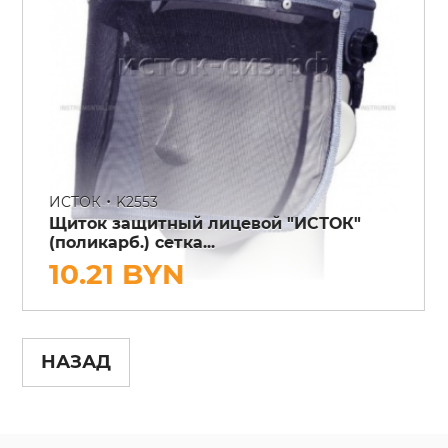
•
ИСТОК
K2553
Щиток защитный лицевой "ИСТОК"
(поликарб.) сетка...
10.21 BYN
НАЗАД