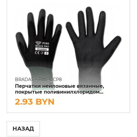
•
BRADAS
RWPBCP8
Перчатки нейлоновые вязанные,
покрытые поливинилхлоридом...
2.93 BYN
НАЗАД