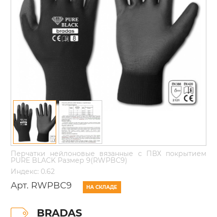
Перчатки нейлоновые вязанные с ПВХ покрытием
PURE BLACK Размер 9(RWPBC9)
Индекс: 0.62
Арт. RWPBC9
НА СКЛАДЕ
BRADAS