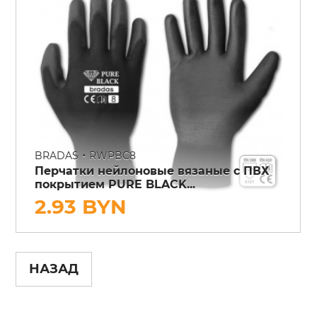
•
BRADAS
RWPBC8
Перчатки нейлоновые вязаные с ПВХ
покрытием PURE BLACK...
2.93 BYN
НАЗАД