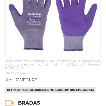
Перчатки трикотажные из полиэстера и спандекса,
покр. латексом FLASH GRIP LAVENDER Размер
6(RWFGL6)
Индекс: 1,14
Арт. RWFGLR6
НЕТ НА СКЛАДЕ, СВЯЖИТЕСТЬ С МЕНЕДЖЕРОМ ДЛЯ ПРЕДЗАКАЗА
BRADAS