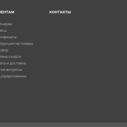
ИЕНТАМ
КОНТАКТЫ
тнерам
йсы
тификаты
трукции на товары
овор
тема скидок
ата и доставка
тые вопросы
цпредложения