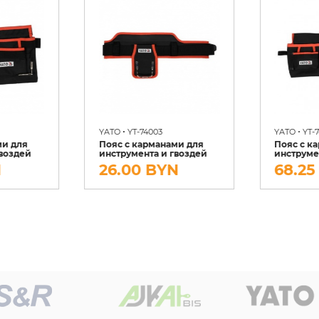
•
•
YATO
YT-74003
YATO
YT-
ми для
Пояс с карманами для
Пояс с к
гвоздей
инструмента и гвоздей
инструме
N
26.00 BYN
68.25