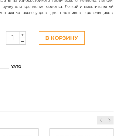
шиты из износостойкого технического нейлона. Легкий,
т ручку для крепления молотка. Легкий и вместительный
онтажных аксессуаров. для плотников, кровельщиков,
+
В КОРЗИНУ
–
YATO