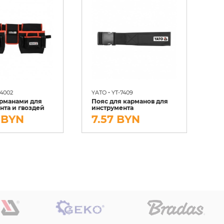
VO
•
74002
YATO
YT-7409
По
арманами для
Пояс для карманов для
ин
нта и гвоздей
инструмента
ко
 BYN
7.57 BYN
1