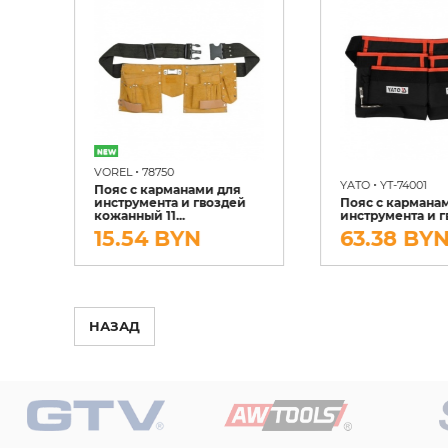
•
VOREL
78750
•
YATO
YT-74001
Пояс с карманами для
я
инструмента и гвоздей
Пояс с кармана
кожанный 11...
инструмента и 
15.54 BYN
63.38 BY
НАЗАД