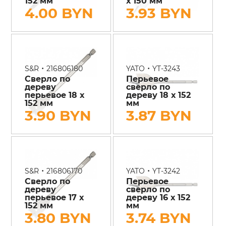
152 мм
х 150 мм
4.00 BYN
3.93 BYN
•
•
S&R
216806180
YATO
YT-3243
Сверло по
Перьевое
дереву
сверло по
перьевое 18 х
дереву 18 х 152
152 мм
мм
3.90 BYN
3.87 BYN
•
•
S&R
216806170
YATO
YT-3242
Сверло по
Перьевое
дереву
сверло по
перьевое 17 х
дереву 16 х 152
152 мм
мм
3.80 BYN
3.74 BYN