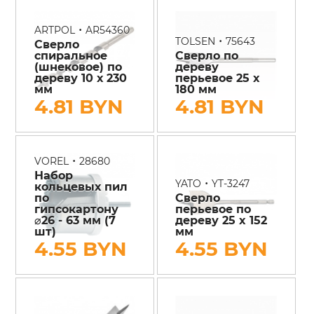
•
ARTPOL
AR54360
•
TOLSEN
75643
Сверло
спиральное
Сверло по
(шнековое) по
дереву
дереву 10 х 230
перьевое 25 х
мм
180 мм
4.81 BYN
4.81 BYN
•
VOREL
28680
Набор
•
YATO
YT-3247
кольцевых пил
по
Сверло
гипсокартону
перьевое по
⌀26 - 63 мм (7
дереву 25 x 152
шт)
мм
4.55 BYN
4.55 BYN