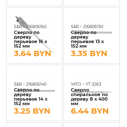
•
•
S&R
216806160
S&R
216806130
Сверло по
Сверло по
дереву
дереву
перьевое 16 х
перьевое 13 х
152 мм
152 мм
3.64 BYN
3.35 BYN
•
•
S&R
216806140
YATO
YT-3263
Сверло по
Сверло
дереву
спиральное по
перьевое 14 х
дереву 8 х 400
152 мм
мм
3.25 BYN
6.44 BYN