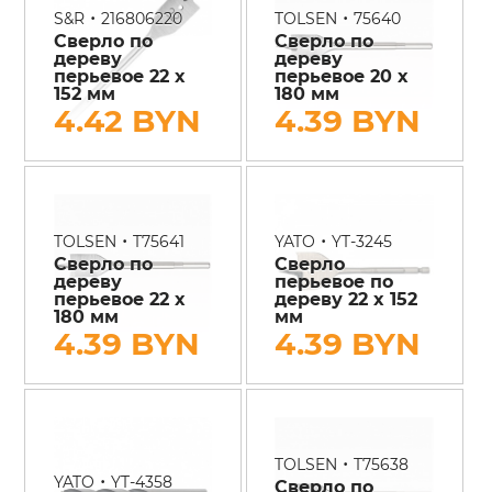
•
•
S&R
216806220
TOLSEN
75640
Сверло по
Сверло по
дереву
дереву
перьевое 22 х
перьевое 20 х
152 мм
180 мм
4.42 BYN
4.39 BYN
•
•
TOLSEN
T75641
YATO
YT-3245
Сверло по
Сверло
дереву
перьевое по
перьевое 22 х
дереву 22 x 152
180 мм
мм
4.39 BYN
4.39 BYN
•
TOLSEN
T75638
•
YATO
YT-4358
Сверло по