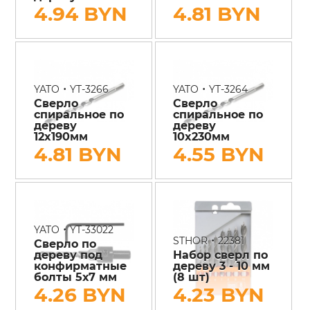
4.94 BYN
4.81 BYN
•
•
YATO
YT-3266
YATO
YT-3264
Сверло
Сверло
спиральное по
спиральное по
дереву
дереву
12x190мм
10x230мм
4.81 BYN
4.55 BYN
•
YATO
YT-33022
•
STHOR
22381
Сверло по
дереву под
Набор сверл по
конфирматные
дереву 3 - 10 мм
болты 5х7 мм
(8 шт)
4.26 BYN
4.23 BYN