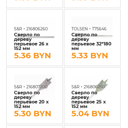
•
•
S&R
216806260
TOLSEN
T75646
Сверло по
Сверло по
дереву
дереву
перьевое 26 х
перьевое 32*180
152 мм
мм
5.36 BYN
5.33 BYN
•
•
S&R
216807200
S&R
216806250
Сверло по
Сверло по
дереву
дереву
перьевое 20 х
перьевое 25 х
152 мм
152 мм
5.30 BYN
5.04 BYN