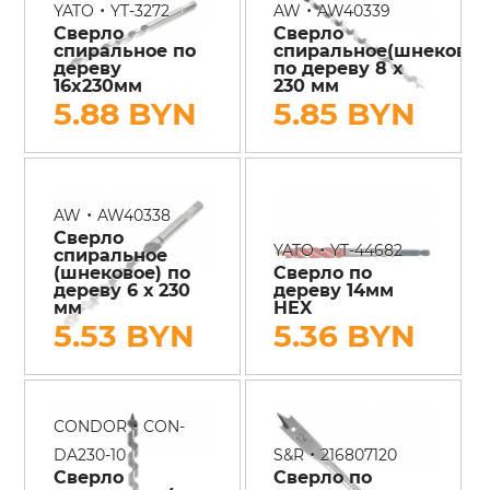
•
•
YATO
YT-3272
AW
AW40339
Сверло
Сверло
спиральное по
спиральное(шнековое
дереву
по дереву 8 х
16x230мм
230 мм
5.88 BYN
5.85 BYN
•
AW
AW40338
Сверло
•
YATO
YT-44682
спиральное
(шнековое) по
Сверло по
дереву 6 х 230
дереву 14мм
мм
HEX
5.53 BYN
5.36 BYN
•
CONDOR
CON-
•
DA230-10
S&R
216807120
Сверло
Сверло по