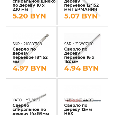
спиральное(шнековое)
дереву
по дереву 10 х
перьевое 12*152
230 мм
мм ГЕРМАНИЯ
5.20 BYN
5.07 BYN
•
•
S&R
216807180
S&R
216807160
Сверло по
Сверло по
дереву
дереву
перьевое 18*152
перьевое 16 х
мм
152 мм
4.97 BYN
4.94 BYN
•
•
YATO
YT-3270
YATO
YT-44681
Сверло
Сверло по
спиральное по
дереву 12мм
дереву 14x191мм
HEX