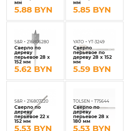
мм
мм
5.88 BYN
5.85 BYN
•
•
S&R
216806280
YATO
YT-3249
Сверло по
Сверло
дереву
перьевое по
перьевое 28 х
дереву 28 x 152
152 мм
мм
5.62 BYN
5.59 BYN
•
•
S&R
216807220
TOLSEN
T75644
Сверло по
Сверло по
дереву
дереву
перьевое 22 х
перьевое 28 х
152 мм
180 мм
5.53 BYN
5.53 BYN