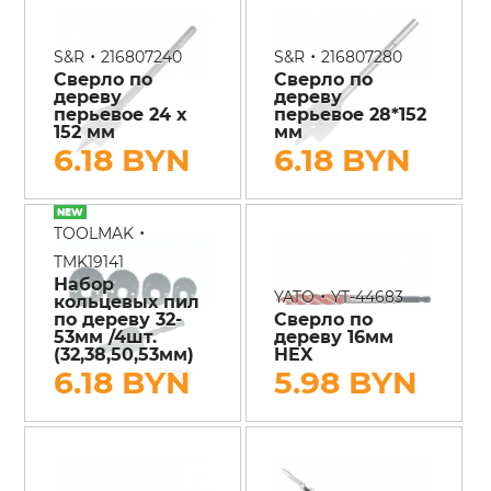
•
•
S&R
216807240
S&R
216807280
Сверло по
Сверло по
дереву
дереву
перьевое 24 х
перьевое 28*152
152 мм
мм
6.18 BYN
6.18 BYN
•
TOOLMAK
TMK19141
Набор
•
YATO
YT-44683
кольцевых пил
по дереву 32-
Сверло по
53мм /4шт.
дереву 16мм
(32,38,50,53мм)
HEX
6.18 BYN
5.98 BYN