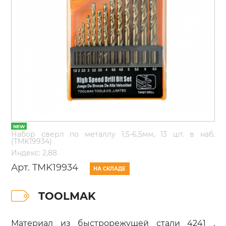
Набор сверл по металлу 1,5-6,5мм, 13 шт. в наб.
(TMK19934)
Индекс: 2,88
Арт. TMK19934
НА СКЛАДЕ
TOOLMAK
Материал из быстрорежущей стали 4241 ,