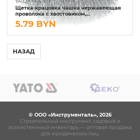
•
YATO
YT-4751
Щетка-крацовка чашка нержавеющая
проволока с хвостовиком,...
5.79 BYN
НАЗАД
© ООО «Инструменталь», 2026
Строительный инструмент, садовый и
хозяйственный инвентарь — оптовая продажа
для юридических лиц.