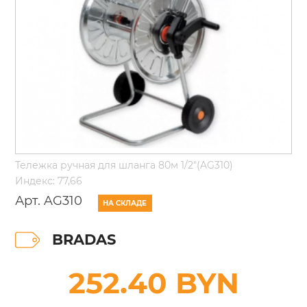
Тележка ручная для шланга 80м 1/2"(AG310)
Индекс: 77,66
Арт. AG310
НА СКЛАДЕ
BRADAS
252.40 BYN