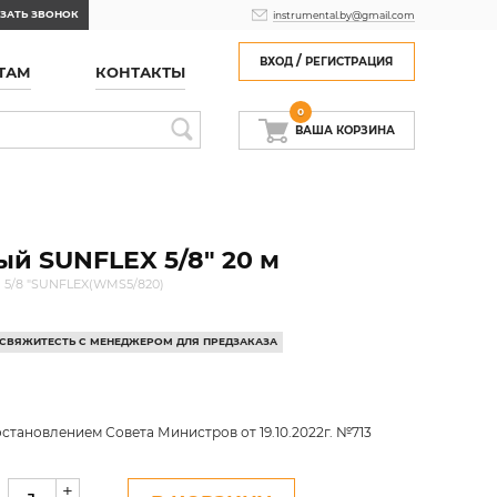
ЗАТЬ ЗВОНОК
instrumental.by@gmail.com
/
ВХОД
РЕГИСТРАЦИЯ
ТАМ
КОНТАКТЫ
0
ВАША КОРЗИНА
й SUNFLEX 5/8" 20 м
 5/8 "SUNFLEX(WMS5/820)
, СВЯЖИТЕСТЬ С МЕНЕДЖЕРОМ ДЛЯ ПРЕДЗАКАЗА
становлением Совета Министров от 19.10.2022г. №713
+