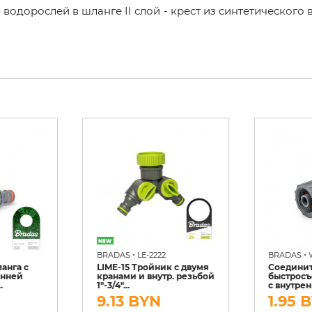
одорослей в шланге II слой - крест из синтетического 
•
•
BRADAS
LE-2222
BRADAS
анга с
LIME-15 Тройник с двумя
Соединит
енней
кранами и внутр. резьбой
быстросъ
.
1"-3/4"...
с внутрен
9.13 BYN
1.95 