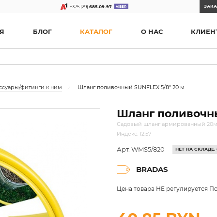
ЗАКА
+375 (29)
685-09-97
Я
БЛОГ
КАТАЛОГ
О НАС
КЛИЕН
ссуары/фитинги к ним
Шланг поливочный SUNFLEX 5/8" 20 м
Шланг поливочны
Садовый шланг армированный 20м
Индекс: 12.57
Арт. WMS5/820
НЕТ НА СКЛАДЕ
BRADAS
Цена товара НЕ регулируется По