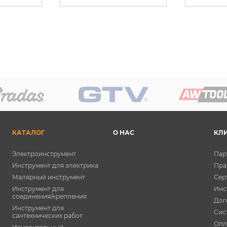
КАТАЛОГ
О НАС
КЛ
Электроинструмент
Пар
Инструмент для электрика
Пра
Малярный инструмент
Сер
Инструмент для
Инс
соединения/крепления
Дог
Инструмент для
Сис
сантехнических работ
Опл