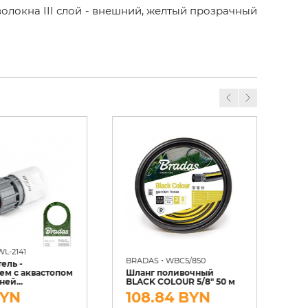
волокна III слой - внешний, желтый прозрачный
WL-2141
•
BRADAS
WBC5/850
BR
ель -
ем c аквастопом
Шланг поливочный
Шл
ней...
BLACK COLOUR 5/8" 50 м
BL
BYN
108.84 BYN
6