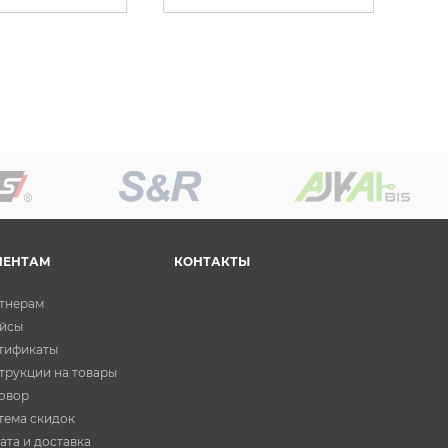
ИЕНТАМ
КОНТАКТЫ
тнерам
йсы
тификаты
трукции на товары
овор
тема скидок
ата и доставка