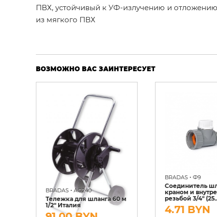
ПВХ, устойчивый к УФ-излучению и отложению в
из мягкого ПВХ
ВОЗМОЖНО ВАС ЗАИНТЕРЕСУЕТ
•
BRADAS
Ф9
Соединитель шл
•
BRADAS
AG240
краном и внутр
резьбой 3/4" (25..
Тележка для шланга 60 м
1/2" Италия
4.71 BYN
91.00 BYN