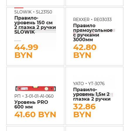
•
SLOWIK
SL23150
Правило-
•
REXXER
RE03033
уровень 150 см
Правило
2 глазка 2 ручки
прямоугольное
SLOWIK
с ручками
3000мм
49.99 BYN
44.99
42.80
BYN
BYN
•
YATO
YT-3076
Правило-
уровень 1,5м 2
•
РП
3-01-01-A1-060
глазка 2 ручки
Уровень PRO
32.86
600 мм
41.60 BYN
BYN