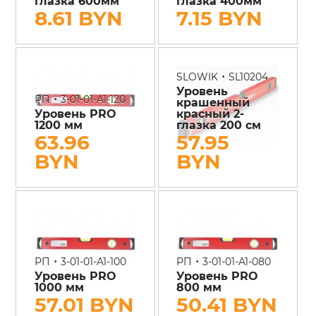
глазка 600мм
глазка 400мм
8.61 BYN
7.15 BYN
•
SLOWIK
SL10204
Уровень
•
РП
3-01-01-A1-120
крашенный
Уровень PRO
красный 2-
1200 мм
глазка 200 см
63.96
57.95
BYN
BYN
•
•
РП
3-01-01-A1-100
РП
3-01-01-A1-080
Уровень PRO
Уровень PRO
1000 мм
800 мм
57.01 BYN
50.41 BYN