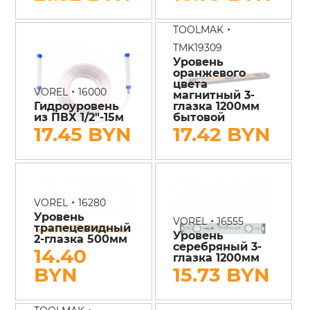
•
TOOLMAK
TMK19309
Уровень
оранжевого
цвета
•
VOREL
16000
магнитный 3-
Гидроуровень
глазка 1200мм
из ПВХ 1/2"-15м
бытовой
17.45 BYN
17.42 BYN
•
VOREL
16280
Уровень
•
VOREL
16555
трапецевидный
Уровень
2-глазка 500мм
серебряный 3-
14.40
глазка 1200мм
BYN
15.73 BYN
•