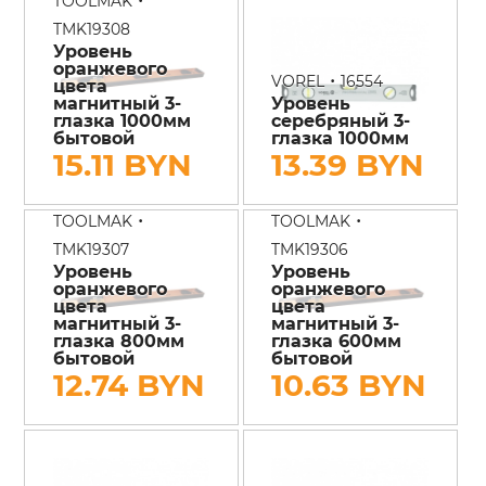
TOOLMAK
TMK19308
Уровень
оранжевого
•
VOREL
16554
цвета
магнитный 3-
Уровень
глазка 1000мм
серебряный 3-
бытовой
глазка 1000мм
15.11 BYN
13.39 BYN
•
•
TOOLMAK
TOOLMAK
TMK19307
TMK19306
Уровень
Уровень
оранжевого
оранжевого
цвета
цвета
магнитный 3-
магнитный 3-
глазка 800мм
глазка 600мм
бытовой
бытовой
12.74 BYN
10.63 BYN