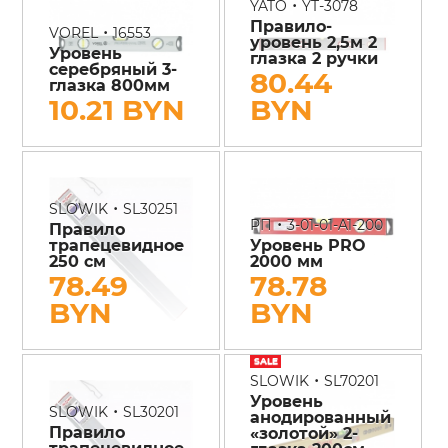
•
YATO
YT-3078
Правило-
•
VOREL
16553
уровень 2,5м 2
Уровень
глазка 2 ручки
серебряный 3-
80.44
глазка 800мм
10.21 BYN
BYN
•
SLOWIK
SL30251
•
РП
3-01-01-A1-200
Правило
трапецевидное
Уровень PRO
250 см
2000 мм
78.49
78.78
BYN
BYN
•
SLOWIK
SL70201
Уровень
•
SLOWIK
SL30201
анодированный
Правило
«золотой» 2-
трапецевидное