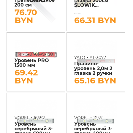
глазка 200см
200 см
SLOWIK...
76.70
73.68 BYN
BYN
66.31 BYN
•
РП
3-01-01-A1-150
•
YATO
YT-3077
Уровень PRO
Правило-
1500 мм
уровень 2,0м 2
69.42
глазка 2 ручки
BYN
65.16 BYN
•
•
VOREL
16552
VOREL
16551
Уровень
Уровень
серебряный 3-
серебряный 3-