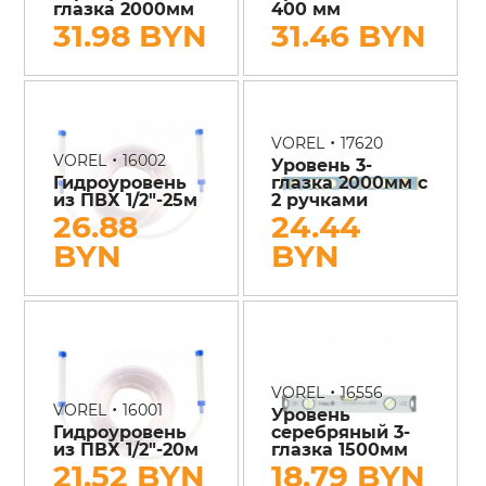
глазка 2000мм
400 мм
31.98 BYN
31.46 BYN
•
VOREL
17620
•
VOREL
16002
Уровень 3-
Гидроуровень
глазка 2000мм с
из ПВХ 1/2"-25м
2 ручками
26.88
24.44
BYN
BYN
•
VOREL
16556
•
VOREL
16001
Уровень
Гидроуровень
серебряный 3-
из ПВХ 1/2"-20м
глазка 1500мм
21.52 BYN
18.79 BYN