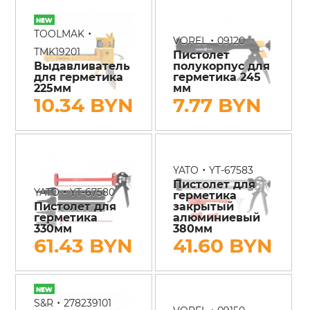
•
TOOLMAK
•
VOREL
09120
TMK19201
Пистолет
Выдавливатель
полукорпус для
для герметика
герметика 245
225мм
мм
10.34 BYN
7.77 BYN
•
YATO
YT-67583
Пистолет для
•
YATO
YT-67580
герметика
Пистолет для
закрытый
герметика
алюминиевый
330мм
380мм
61.43 BYN
41.60 BYN
•
S&R
278239101
•