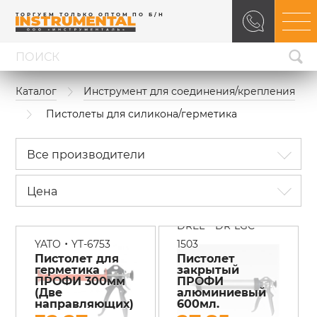
ТОРГУЕМ ТОЛЬКО ОПТОМ ПО Б/Н
Каталог
Инструмент для соединения/крепления
Пистолеты для силикона/герметика
Все производители
Цена
•
DREL
DR-LGC-
•
YATO
YT-6753
1503
Пистолет для
Пистолет
герметика
закрытый
ПРОФИ 300мм
ПРОФИ
(Две
алюминиевый
направляющих)
600мл.