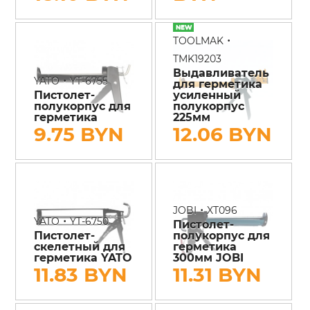
•
TOOLMAK
TMK19203
Выдавливатель
•
YATO
YT-6755
для герметика
Пистолет-
усиленный
полукорпус для
полукорпус
герметика
225мм
9.75 BYN
12.06 BYN
•
JOBI
XT096
•
YATO
YT-6750
Пистолет-
Пистолет-
полукорпус для
скелетный для
герметика
герметика YATO
300мм JOBI
11.83 BYN
11.31 BYN