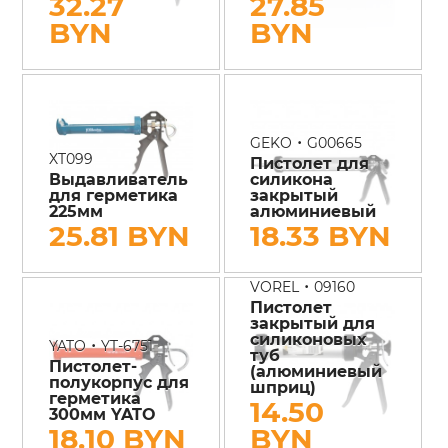
32.27
27.85
BYN
BYN
•
GEKO
G00665
XT099
Пистолет для
Выдавливатель
силикона
для герметика
закрытый
225мм
алюминиевый
25.81 BYN
18.33 BYN
•
VOREL
09160
Пистолет
закрытый для
силиконовых
•
YATO
YT-6751
туб
Пистолет-
(алюминиевый
полукорпус для
шприц)
герметика
14.50
300мм YATO
18.10 BYN
BYN