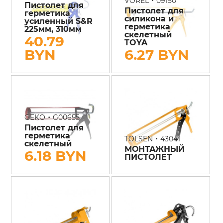
VOREL
09150
Пистолет для
Пистолет для
герметика
силикона и
усиленный S&R
герметика
225мм, 310мм
скелетный
40.79
TOYA
BYN
6.27 BYN
•
GEKO
G00655
Пистолет для
герметика
•
TOLSEN
43041
скелетный
МОНТАЖНЫЙ
6.18 BYN
ПИСТОЛЕТ