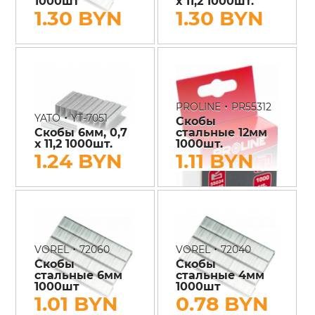
1000шт
х 11,2 1000шт.
1.30 BYN
1.30 BYN
•
PROLINE
PR55312
•
YATO
YT-7051
Скобы
Скобы 6мм, 0,7
стальные 12мм
х 11,2 1000шт.
1000шт.
1.24 BYN
1.11 BYN
•
•
VOREL
72060
VOREL
72040
Скобы
Скобы
стальные 6мм
стальные 4мм
1000шт
1000шт
1.01 BYN
0.78 BYN