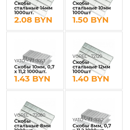
Скобы
Скобы
стальные 14мм
стальные 10мм
1000шт.
1000шт
2.08 BYN
1.50 BYN
•
VOREL
72120
•
YATO
YT-7053
Скобы
Скобы 10мм, 0,7
стальные 12мм
х 11,2 1000шт.
1000шт
1.43 BYN
1.40 BYN
•
VOREL
72080
•
YATO
YT-7052
Скобы
стальные 8мм
Скобы 8мм, 0,7