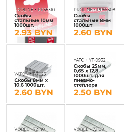
•
•
PROLINE
PR55310
PROLINE
PR55308
Скобы
Скобы
стальные 10мм
стальные 8мм
1000шт.
1000шт
2.93 BYN
2.60 BYN
•
YATO
YT-0932
Скобы 25мм,
0,65 х 12,8
•
YATO
YT-7023
1000шт. для
Скобы 8мм х
пневмо-
10.6 1000шт.
степлера
2.60 BYN
2.50 BYN
•
•
VOREL
72140
VOREL
72100