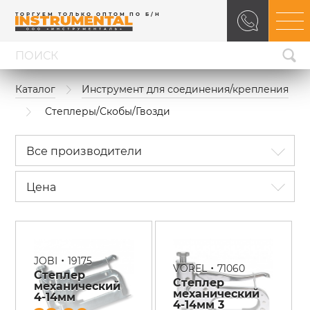
ТОРГУЕМ ТОЛЬКО ОПТОМ ПО Б/Н
Каталог
Инструмент для соединения/крепления
Степлеры/Скобы/Гвозди
Все производители
Цена
•
JOBI
19175
•
VOREL
71060
Степлер
Степлер
механический
механический
4-14мм
4-14мм 3