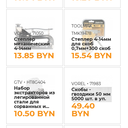
•
TOOLMAK
•
VOREL
71050
TMK19478
Степлер
Степлер 4-14мм
механический
для скоб
4-14мм
0,7мм+300 скоб
13.85 BYN
15.54 BYN
•
GTV
HT8G404
•
VOREL
71983
Набор
Скобы -
экстракторов из
гвоздики 50 мм
легированной
5000 шт. в уп.
стали для
49.40
сорванных и...
10.50 BYN
BYN