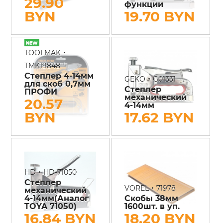
29.90
функции
BYN
19.70 BYN
•
TOOLMAK
TMK19848
Степлер 4-14мм
•
GEKO
G01331
для скоб 0,7мм
Степлер
ПРОФИ
механический
20.57
4-14мм
BYN
17.62 BYN
•
HD
HD-71050
Степлер
•
VOREL
71978
механический
4-14мм(Аналог
Скобы 38мм
TOYA 71050)
1600шт. в уп.
16.84 BYN
18.20 BYN