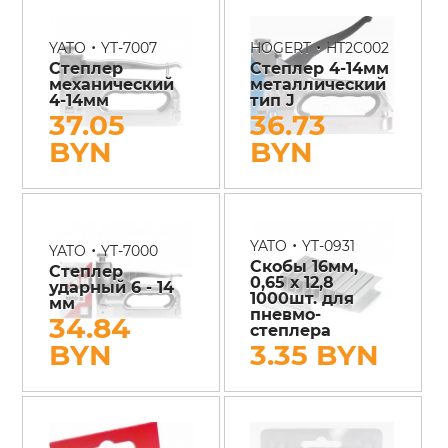
•
•
YATO
YT-7007
HOGERT
HT2C002
Степлер
Степлер 4-14мм
механический
металлический
4-14мм
тип J
37.05
36.73
BYN
BYN
•
YATO
YT-0931
•
YATO
YT-7000
Скобы 16мм,
Степлер
0,65 х 12,8
ударный 6 - 14
1000шт. для
мм
пневмо-
34.84
степлера
BYN
3.35 BYN