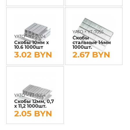
•
YATO
YT-7055
•
YATO
YT-7024
Скобы
Скобы 10мм х
стальные 14мм
10.6 1000шт
1000шт.
3.02 BYN
2.67 BYN
•
YATO
YT-7054
Скобы 12мм, 0,7
х 11,2 1000шт.
2.05 BYN