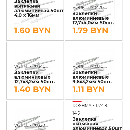
Заклепка
вытяжная
•
VOREL
70420
алюминиевая,50шт
Заклепки
4,0 х 16мм
алюминиевые
12,7х4,0мм 50шт.
1.82 BYN
1.60 BYN
1.79 BYN
•
•
VOREL
70340
VOREL
70330
Заклепки
Заклепки
алюминиевые
алюминиевые
12,7х3,2мм 50шт.
9,6х3,2мм 50шт.
1.40 BYN
1.11 BYN
•
ROSHMA
RZ4,8-
14,5
Заклепка
вытяжная
•
VOREL
70320
алюминиевая,50шт