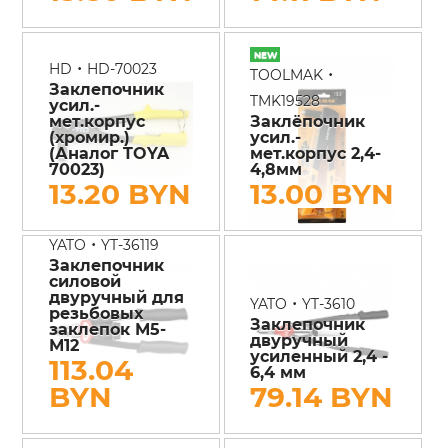
•
HD
HD-70023
•
TOOLMAK
Заклепочник
TMK19528
усил.-
мет.корпус
Заклёпочник
(хромир.)
усил.-
(Аналог TOYA
мет.корпус 2,4-
70023)
4,8мм
13.20 BYN
13.00 BYN
•
YATO
YT-36119
Заклепочник
силовой
двуручный для
•
YATO
YT-3610
резьбовых
Заклепочник
заклепок М5-
двуручный
М12
усиленный 2,4 -
113.04
6,4 мм
BYN
79.14 BYN