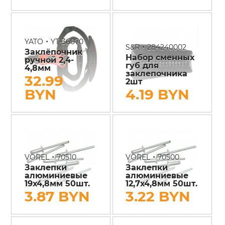
•
YATO
YT-36070
•
S&R
284240002
Заклёпочник
Набор сменных
ручной 2,4-
губ для
4,8мм
заклепочника
32.99
2шт
BYN
4.19 BYN
•
•
VOREL
70510
VOREL
70500
Заклепки
Заклепки
алюминиевые
алюминиевые
19х4,8мм 50шт.
12,7х4,8мм 50шт.
3.87 BYN
3.22 BYN