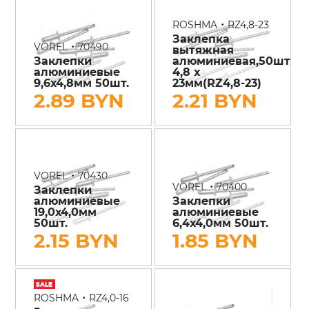
•
ROSHMA
RZ4,8-23
Заклепка
•
VOREL
70490
вытяжная
Заклепки
алюминиевая,50шт
алюминиевые
4,8 х
9,6х4,8мм 50шт.
23мм(RZ4,8-23)
2.89 BYN
2.21 BYN
•
VOREL
70430
•
VOREL
70400
Заклепки
алюминиевые
Заклепки
19,0х4,0мм
алюминиевые
50шт.
6,4х4,0мм 50шт.
2.15 BYN
1.85 BYN
•
ROSHMA
RZ4,0-16