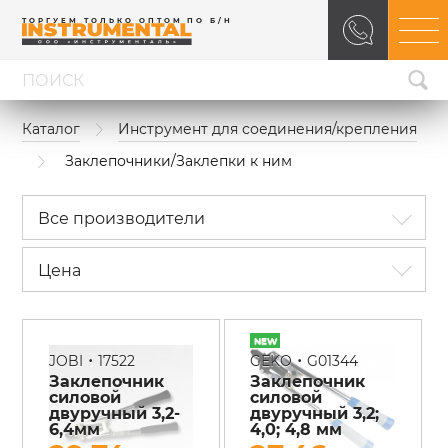
ТОРГУЕМ ТОЛЬКО ОПТОМ ПО Б/Н
Каталог
Инструмент для соединения/крепления
Заклепочники/Заклепки к ним
Все производители
Цена
•
•
JOBI
17522
GEKO
G01344
Заклепочник
Заклепочник
силовой
силовой
двуручный 3,2-
двуручный 3,2;
6,4мм
4,0; 4,8 мм