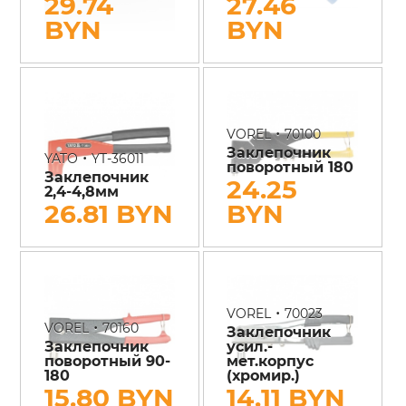
29.74
27.46
BYN
BYN
•
VOREL
70100
Заклепочник
•
YATO
YT-36011
поворотный 180
Заклепочник
24.25
2,4-4,8мм
26.81 BYN
BYN
•
VOREL
70023
•
VOREL
70160
Заклепочник
Заклепочник
усил.-
поворотный 90-
мет.корпус
180
(хромир.)
15.80 BYN
14.11 BYN