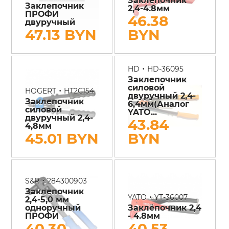
Заклепочник
2,4-4.8мм
ПРОФИ
46.38
двуручный
47.13 BYN
BYN
•
HD
HD-36095
Заклепочник
силовой
•
HOGERT
HT2C154
двуручный 2,4-
Заклепочник
6,4мм(Аналог
силовой
YATO...
двуручный 2,4-
43.84
4,8мм
45.01 BYN
BYN
•
S&R
284300903
Заклепочник
•
YATO
YT-36007
2,4-5,0 мм
одноручный
Заклёпочник 2,4
ПРОФИ
- 4.8мм
40.30
40.53