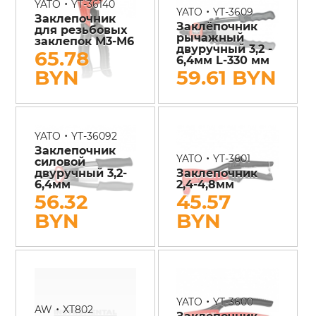
•
YATO
YT-36140
•
YATO
YT-3609
Заклепочник
Заклёпочник
для резьбовых
рычажный
заклепок М3-М6
двуручный 3,2 -
65.78
6,4мм L-330 мм
BYN
59.61 BYN
•
YATO
YT-36092
Заклепочник
•
YATO
YT-3601
силовой
двуручный 3,2-
Заклепочник
6,4мм
2,4-4,8мм
56.32
45.57
BYN
BYN
•
YATO
YT-3600
•
AW
XT802
Заклепочник