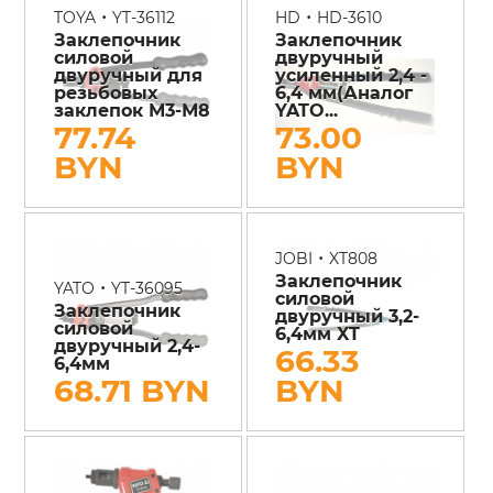
•
•
TOYA
YT-36112
HD
HD-3610
Заклепочник
Заклепочник
силовой
двуручный
двуручный для
усиленный 2,4 -
резьбовых
6,4 мм(Аналог
заклепок М3-М8
YATO...
77.74
73.00
BYN
BYN
•
JOBI
XT808
Заклепочник
•
YATO
YT-36095
силовой
Заклепочник
двуручный 3,2-
силовой
6,4мм XT
двуручный 2,4-
66.33
6,4мм
68.71 BYN
BYN