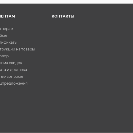
ИЕНТАМ
КОНТАКТЫ
тнерам
йсы
тификаты
трукции на товары
овор
тема скидок
ата и доставка
тые вопросы
цпредложения