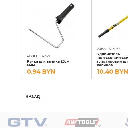
•
AJKA
AJ3077
Удлинитель
•
VOREL
09429
й
телескопическ
Ручка для валика 25см
пластиковый дл
6мм
валиков...
0.94 BYN
10.40 BY
НАЗАД