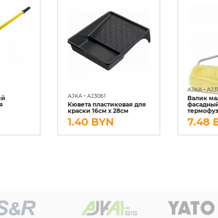
•
AJKA
AJ3
•
AJKA
AJ3061
ий
Валик м
я
Кювета пластиковая для
фасадный
краски 16см х 28см
термофуз
N
1.40 BYN
7.48 