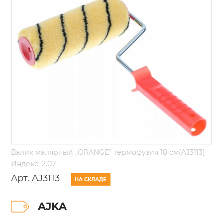
Валик малярный „ORANGE” термофузия 18 см(AJ3113)
Индекс: 2.07
Арт. AJ3113
НА СКЛАДЕ
AJKA