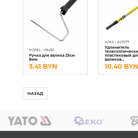
•
AJKA
AJ3077
Удлинитель
•
VOREL
09430
телескопическ
Ручка для валика 25см
пластиковый дл
8мм
валиков...
3.41 BYN
10.40 BY
НАЗАД