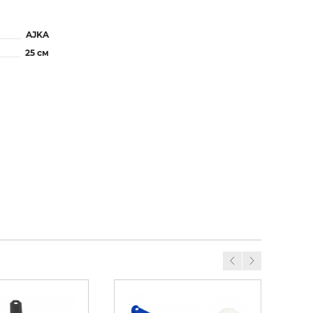
AJKA
25 см