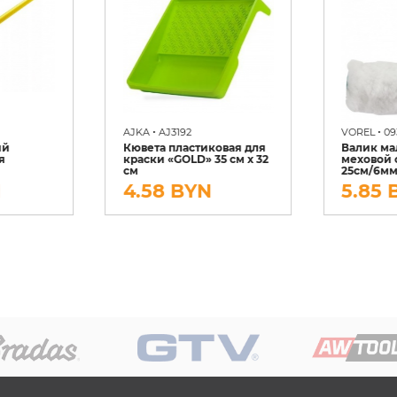
•
•
AJKA
AJ3192
VOREL
09
ий
Кювета пластиковая для
Валик м
я
краски «GOLD» 35 см x 32
меховой 
см
25см/6м
N
4.58 BYN
5.85 