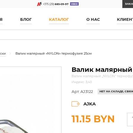
ЗАКА
+375 (29)
685-09-97
Я
БЛОГ
КАТАЛОГ
О НАС
КЛИЕН
аски
Валик малярный «NYLON» термофузия 25см
Валик малярный
Валик малярный „NYLON” термофузи
Индекс: 3,43
Арт. AJ3122
НЕТ НА СКЛАДЕ, СВ
AJKA
11.15 BYN