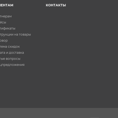
ИЕНТАМ
КОНТАКТЫ
тнерам
йсы
тификаты
трукции на товары
овор
тема скидок
ата и доставка
тые вопросы
цпредложения