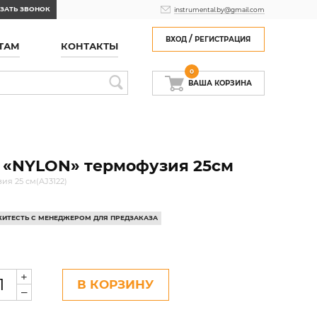
ЗАТЬ ЗВОНОК
instrumental.by@gmail.com
/
ВХОД
РЕГИСТРАЦИЯ
ТАМ
КОНТАКТЫ
0
ВАША КОРЗИНА
 «NYLON» термофузия 25см
я 25 см(AJ3122)
ЯЖИТЕСТЬ С МЕНЕДЖЕРОМ ДЛЯ ПРЕДЗАКАЗА
+
В КОРЗИНУ
–