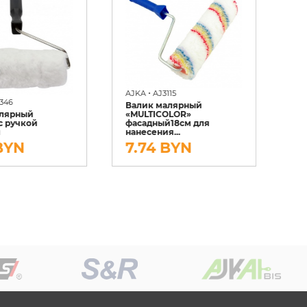
•
AJKA
AJ3115
346
Валик малярный
AJ
алярный
«MULTICOLOR»
с ручкой
фасадный18см для
Кю
м
нанесения...
кр
BYN
7.74 BYN
2