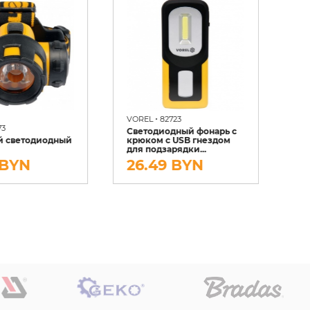
•
VOREL
82723
73
VO
Светодиодный фонарь с
й светодиодный
крюком с USB гнездом
На
для подзарядки...
фо
 BYN
26.49 BYN
1