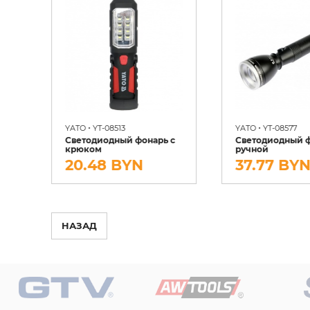
•
•
YATO
YT-08513
YATO
YT-08577
ый
Светодиодный фонарь с
Светодиодный 
крюком
ручной
20.48 BYN
37.77 BY
НАЗАД