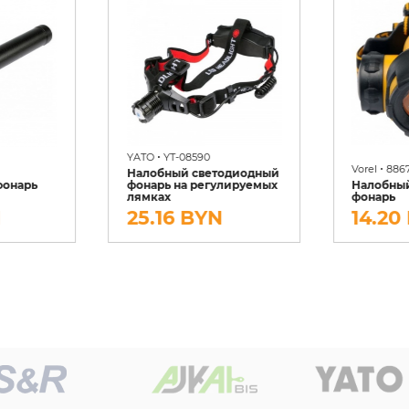
•
YATO
YT-08590
•
Vorel
886
Налобный светодиодный
фонарь
фонарь на регулируемых
Налобны
лямках
фонарь
N
25.16 BYN
14.20