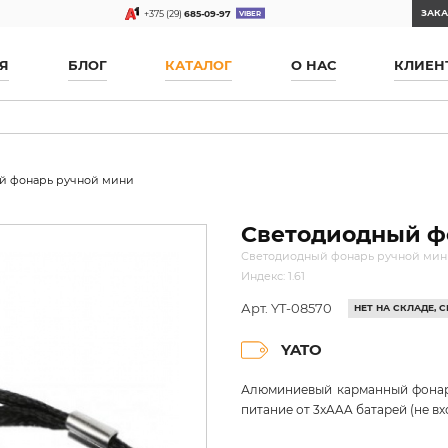
ЗАКА
+375 (29)
685-09-97
Я
БЛОГ
КАТАЛОГ
О НАС
КЛИЕН
й фонарь ручной мини
Светодиодный ф
Светодиодный фонарь ручной мини
Индекс: 1.61
Арт. YT-08570
НЕТ НА СКЛАДЕ,
YATO
Алюминиевый карманный фонари
питание от 3xAAA батарей (не вх