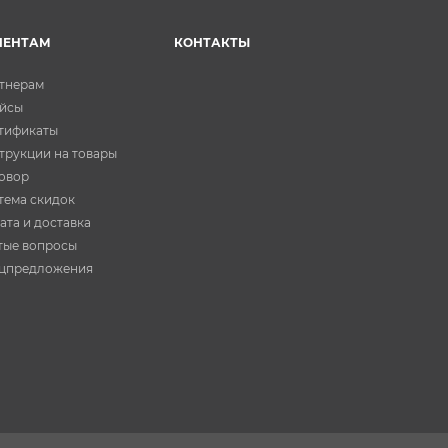
ИЕНТАМ
КОНТАКТЫ
тнерам
йсы
тификаты
трукции на товары
овор
тема скидок
ата и доставка
тые вопросы
цпредложения