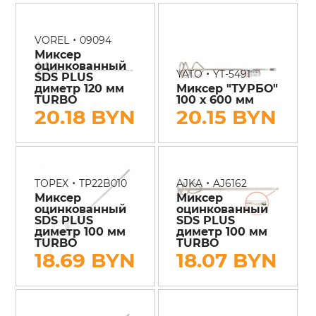
•
VOREL
09094
Миксер
оцинкованный
•
YATO
YT-5491
SDS PLUS
диметр 120 мм
Миксер "ТУРБО"
TURBO
100 х 600 мм
20.18 BYN
20.15 BYN
•
•
TOPEX
TP22B010
AJKA
AJ6162
Миксер
Миксер
оцинкованный
оцинкованный
SDS PLUS
SDS PLUS
диметр 100 мм
диметр 100 мм
TURBO
TURBO
18.69 BYN
18.07 BYN