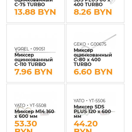
С-75 TURBO
400 TURBO
13.88 BYN
8.26 BYN
•
GEKO
G00675
•
VOREL
09051
Миксер
Миксер
оцинкованный
оцинкованный
С-80 х 400
С-110 TURBO
TURBO
7.96 BYN
6.60 BYN
•
YATO
YT-5506
•
YATO
YT-5508
Миксер SDS
Миксер М14 160
PLUS 120 х 600
x 600 мм
мм
53.30
44.20
BYN
BYN