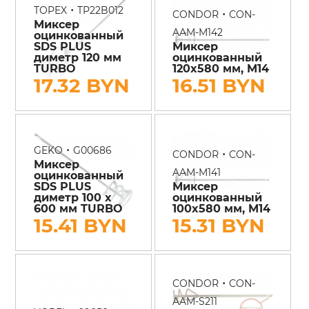
•
TOPEX
TP22B012
•
CONDOR
CON-
Миксер
AAM-M142
оцинкованный
SDS PLUS
Миксер
диметр 120 мм
оцинкованный
TURBO
120x580 мм, M14
17.32 BYN
16.51 BYN
•
GEKO
G00686
•
CONDOR
CON-
Миксер
AAM-M141
оцинкованный
SDS PLUS
Миксер
диметр 100 х
оцинкованный
600 мм TURBO
100x580 мм, M14
15.41 BYN
15.31 BYN
•
CONDOR
CON-
AAM-S211