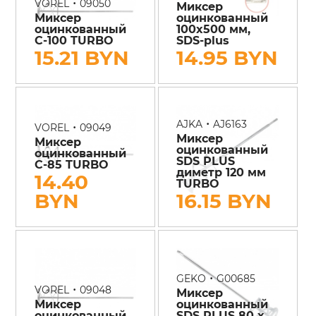
•
VOREL
09050
Миксер
Миксер
оцинкованный
оцинкованный
100x500 мм,
С-100 TURBO
SDS-plus
15.21 BYN
14.95 BYN
•
AJKA
AJ6163
•
VOREL
09049
Миксер
Миксер
оцинкованный
оцинкованный
SDS PLUS
С-85 TURBO
диметр 120 мм
14.40
TURBO
BYN
16.15 BYN
•
GEKO
G00685
•
VOREL
09048
Миксер
Миксер
оцинкованный
оцинкованный
SDS PLUS 80 х