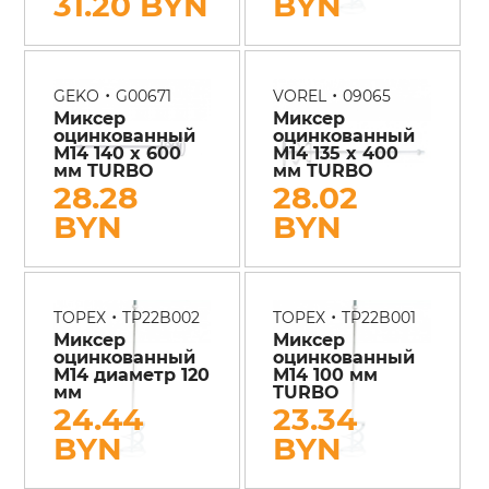
31.20 BYN
BYN
•
•
GEKO
G00671
VOREL
09065
Миксер
Миксер
оцинкованный
оцинкованный
М14 140 x 600
М14 135 x 400
мм TURBO
мм TURBO
28.28
28.02
BYN
BYN
•
•
TOPEX
TP22B002
TOPEX
TP22B001
Миксер
Миксер
оцинкованный
оцинкованный
М14 диаметр 120
М14 100 мм
мм
TURBO
24.44
23.34
BYN
BYN