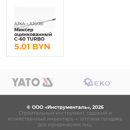
•
AJKA
AJ6081
Миксер
оцинкованный
С-60 TURBO
5.01 BYN
© ООО «Инструменталь», 2026
Строительный инструмент, садовый и
хозяйственный инвентарь — оптовая продажа
для юридических лиц.