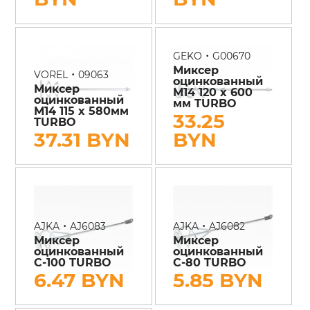
•
GEKO
G00670
Миксер
•
VOREL
09063
оцинкованный
Миксер
М14 120 x 600
оцинкованный
мм TURBO
М14 115 x 580мм
33.25
TURBO
37.31 BYN
BYN
•
•
AJKA
AJ6083
AJKA
AJ6082
Миксер
Миксер
оцинкованный
оцинкованный
С-100 TURBO
С-80 TURBO
6.47 BYN
5.85 BYN