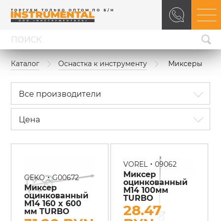
ТОРГУЕМ ТОЛЬКО ОПТОМ ПО Б/Н
Каталог
Оснастка к инструменту
Миксеры
Все производители
Цена
•
VOREL
09062
Миксер
•
GEKO
G00672
оцинкованный
Миксер
М14 100мм
оцинкованный
TURBO
М14 160 x 600
28.47
мм TURBO