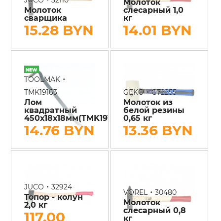
Молоток
Молоток
слесарный 1,0
сварщика
кг
15.28 BYN
14.01 BYN
•
TOOLMAK
•
TMK19163
GEKO
G72255
Лом
Молоток из
квадратный
белой резины
450х18х18мм(TMK19163)
0,65 кг
14.76 BYN
13.36 BYN
•
JUCO
32924
•
VOREL
30480
Топор - колун
Молоток
2,0 кг
слесарный 0,8
117.00
кг