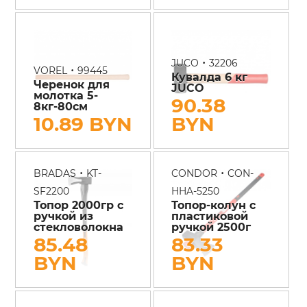
•
JUCO
32206
•
VOREL
99445
Кувалда 6 кг
Черенок для
JUCO
молотка 5-
90.38
8кг-80см
10.89 BYN
BYN
•
•
BRADAS
KT-
CONDOR
CON-
SF2200
HHA-5250
Топор 2000гр с
Топор-колун с
ручкой из
пластиковой
стекловолокна
ручкой 2500г
85.48
83.33
BYN
BYN