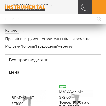
ТОРГУЕМ ТОЛЬКО ОПТОМ ПО Б/Н
Каталог
Прочий инструмент строительный/для ремонта
Молотки/Топоры/Гвоздодеры/Черенки
Все производители
Цена
•
BRADAS
KT-
•
SF2100
BRADAS
KT-
Топор 1000гр с
SF1080
ручкой из