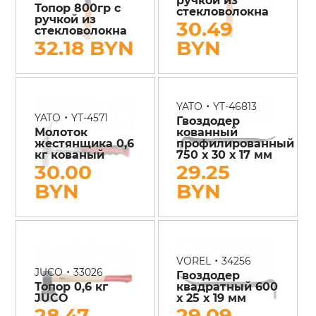
Топор 800гр с
стекловолокна
ручкой из
30.49
стекловолокна
32.18 BYN
BYN
•
YATO
YT-46813
•
YATO
YT-4571
Гвоздодер
Молоток
кованный
жестянщика 0,6
профилированный
кг кованый
750 х 30 х 17 мм
30.00
29.25
BYN
BYN
•
VOREL
34256
•
JUCO
33026
Гвоздодер
Топор 0,6 кг
квадратный 600
JUCO
х 25 х 19 мм
28.47
29.09