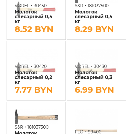
•
•
VOREL
30450
S&R
181037500
Молоток
Молоток
слесарный 0,5
слесарный 0,5
кг
кг
8.52 BYN
8.29 BYN
•
•
VOREL
30420
VOREL
30430
Молоток
Молоток
слесарный 0,2
слесарный 0,3
кг
кг
7.77 BYN
6.99 BYN
•
S&R
181037300
•
FLO
99406
Молоток