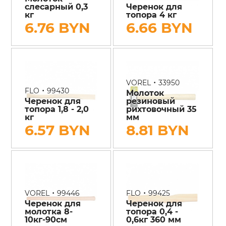
слесарный 0,3
Черенок для
кг
топора 4 кг
6.76 BYN
6.66 BYN
•
VOREL
33950
•
FLO
99430
Молоток
Черенок для
резиновый
топора 1,8 - 2,0
рихтовочный 35
кг
мм
6.57 BYN
8.81 BYN
•
•
VOREL
99446
FLO
99425
Черенок для
Черенок для
молотка 8-
топора 0,4 -
10кг-90см
0,6кг 360 мм