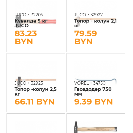
•
•
JUCO
32205
JUCO
32927
Кувалда 5 кг
Топор - колун 2,1
JUCO
кг
83.23
79.59
BYN
BYN
•
•
JUCO
32925
VOREL
34750
Топор -колун 2,5
Гвоздодер 750
кг
мм
66.11 BYN
9.39 BYN