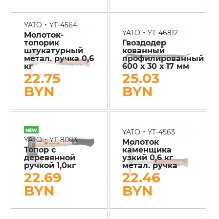
•
YATO
YT-4564
•
YATO
YT-46812
Молоток-
топорик
Гвоздодер
штукатурный
кованный
метал. ручка 0,6
профилированный
кг
600 х 30 х 17 мм
22.75
25.03
BYN
BYN
•
YATO
YT-4563
•
YATO
YT-8003
Молоток
Топор с
каменщика
деревянной
узкий 0,6 кг
ручкой 1,0кг
метал. ручка
22.69
22.46
BYN
BYN