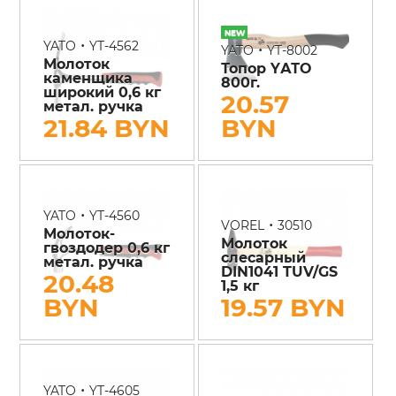
•
YATO
YT-4562
•
YATO
YT-8002
Молоток
Топор YАТО
каменщика
800г.
широкий 0,6 кг
20.57
метал. ручка
21.84 BYN
BYN
•
YATO
YT-4560
•
VOREL
30510
Молоток-
Молоток
гвоздодер 0,6 кг
слесарный
метал. ручка
DIN1041 TUV/GS
20.48
1,5 кг
BYN
19.57 BYN
•
YATO
YT-4605