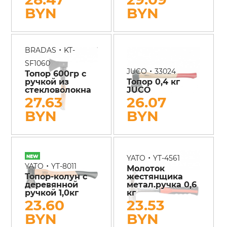
BYN
BYN
•
BRADAS
KT-
SF1060
•
JUCO
33024
Топор 600гр с
ручкой из
Топор 0,4 кг
стекловолокна
JUCO
27.63
26.07
BYN
BYN
•
YATO
YT-4561
•
YATO
YT-8011
Молоток
Топор-колун с
жестянщика
деревянной
метал.ручка 0,6
ручкой 1,0кг
кг
23.60
23.53
BYN
BYN