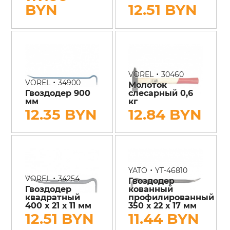
BYN
12.51 BYN
•
VOREL
30460
•
VOREL
34900
Молоток
Гвоздодер 900
слесарный 0,6
мм
кг
12.35 BYN
12.84 BYN
•
YATO
YT-46810
•
VOREL
34254
Гвоздодер
Гвоздодер
кованный
квадратный
профилированный
400 х 21 х 11 мм
350 х 22 х 17 мм
12.51 BYN
11.44 BYN