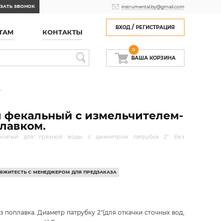
ЗАТЬ ЗВОНОК
instrumental.by@gmail.com
/
ВХОД
РЕГИСТРАЦИЯ
ТАМ
КОНТАКТЫ
0
ВАША КОРЗИНА
.
 фекальный с измельчителем-
лавком.
нчатый для грязной воды с диаметром патрубка 2". Без
СВЯЖИТЕСТЬ С МЕНЕДЖЕРОМ ДЛЯ ПРЕДЗАКАЗА
 поплавка. Диаметр патрубку 2"(для откачки сточных вод,