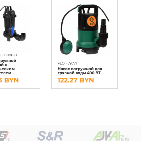
•
N
H00610
гружной
•
FLO
79771
FL
й с
ическим
Насос погружной для
На
елем...
грязной воды 400 ВТ
гр
5 BYN
122.27 BYN
1