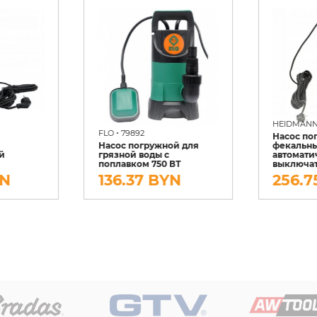
HEIDMAN
•
FLO
79892
Насос по
Насос погружной для
фекальны
й
грязной воды с
автомат
поплавком 750 ВТ
выключат
YN
136.37 BYN
256.7