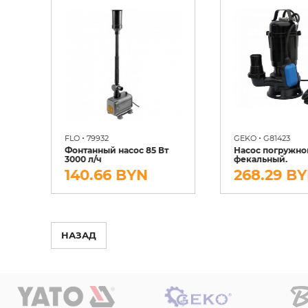
•
•
FLO
79932
GEKO
G81423
Фонтанный насос 85 Вт
Насос погружно
3000 л/ч
фекальный.
140.66 BYN
268.29 B
НАЗАД