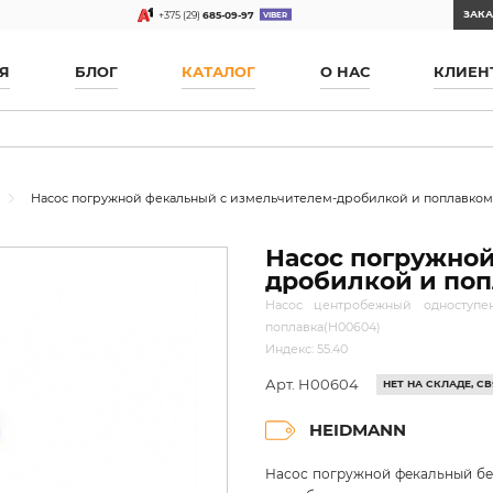
ЗАКА
+375 (29)
685-09-97
Я
БЛОГ
КАТАЛОГ
О НАС
КЛИЕН
Насос погружной фекальный с измельчителем-дробилкой и поплавком
Насос погружной
дробилкой и поп
Насос центробежный одноступе
поплавка(H00604)
Индекс: 55.40
Арт. H00604
НЕТ НА СКЛАДЕ, 
HEIDMANN
Насос погружной фекальный без