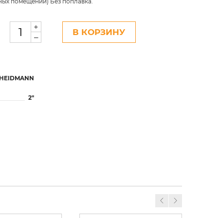
ных помещений) Без поплавка.
+
В КОРЗИНУ
–
HEIDMANN
2"