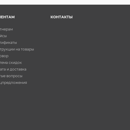
ИЕНТАМ
КОНТАКТЫ
тнерам
йсы
тификаты
трукции на товары
овор
тема скидок
ата и доставка
тые вопросы
цпредложения