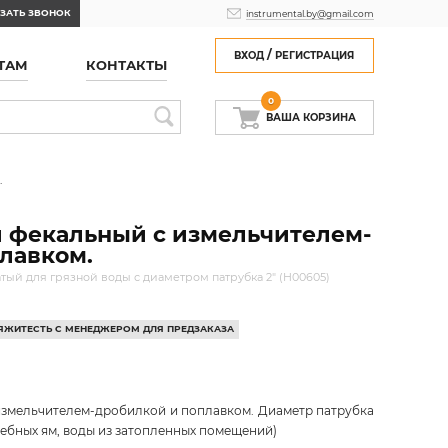
ЗАТЬ ЗВОНОК
instrumental.by@gmail.com
/
ВХОД
РЕГИСТРАЦИЯ
ТАМ
КОНТАКТЫ
0
ВАША КОРЗИНА
.
 фекальный с измельчителем-
лавком.
ый для грязной воды с диаметром патрубка 2" (H00605)
ВЯЖИТЕСТЬ С МЕНЕДЖЕРОМ ДЛЯ ПРЕДЗАКАЗА
измельчителем-дробилкой и поплавком. Диаметр патрубка
гребных ям, воды из затопленных помещений)