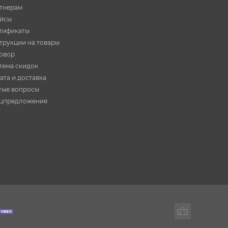
тнерам
йсы
тификаты
трукции на товары
овор
тема скидок
ата и доставка
тые вопросы
цпредложения