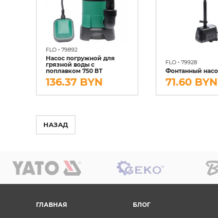
•
FLO
79892
Насос погружной для
•
FLO
79928
грязной воды с
поплавком 750 ВТ
Фонтанный насос
136.37 BYN
71.60 BYN
НАЗАД
ГЛАВНАЯ
БЛОГ