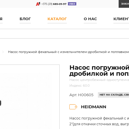
ЗАКА
+375 (29)
685-09-97
Я
БЛОГ
КАТАЛОГ
О НАС
КЛИЕН
Насос погружной фекальный с измельчителем-дробилкой и поплавком
Насос погружной
дробилкой и поп
Насос центробежный одноступенчат
Индекс: 60.0
Арт. H00605
НЕТ НА СКЛАДЕ, С
HEIDMANN
Насос погружной фекальный с 
2"(для откачки сточных вод, вы