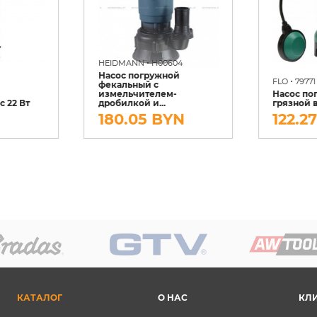
•
HEIDMANN
H00604
Насос погружной
•
FLO
79771
фекальный с
измельчителем-
Насос по
 22 Вт
дробилкой и...
грязной 
180.05 BYN
122.2
КАТАЛОГ
О НАС
КЛ