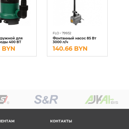
•
FLO
79932
FL
гружной для
Фонтанный насос 85 Вт
воды 400 ВТ
3000 л/ч
Фо
7 BYN
140.66 BYN
9
ИЕНТАМ
КОНТАКТЫ